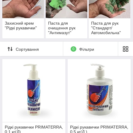
Захисний крем
Паста для
Паста для рук
"Рідкі рукавички"
очищення рук
"Стандарт/
"Антимазут"
Автомобильна"
Сортування
0
Фільтри
Догляд за шкірою рук
Засоби по догляду за руками дуже економні у витраті,
продаються в зручних упаковках з дозаторами.
Професійна паста для рук – відмиває мазут, залишки
ПММ, масло, сажу, нафта, масло, жир. Відмінний
варіант для персоналу різних майстерень;
Рідкі рукавички – дбайливо захищають шкіру рук від
забруднень технічного характеру;
Рідкі рукавички PRIMATERRA,
Рідкі рукавички PRIMATERRA,
0.1 кг(Д)
0.5 кг(Д )