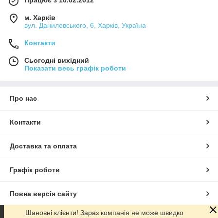
Працює з 10.02.2012
м. Харків
вул. Данилевського, 6, Харків, Україна
Контакти
Сьогодні вихідний
Показати весь графік роботи
Про нас
Контакти
Доставка та оплата
Графік роботи
Повна версія сайту
Шановні клієнти! Зараз компанія не може швидко
Сайт створено на маркетплейсі
Prom.ua