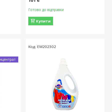
101 ₴
Готово до відправки
Купити
EM202302
нцентрат