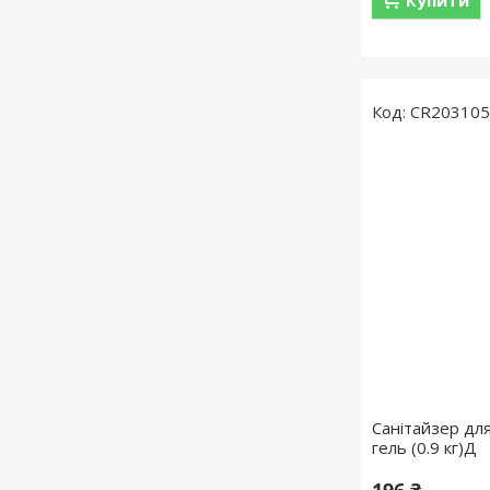
Купити
CR20310
Санітайзер для
гель (0.9 кг)Д