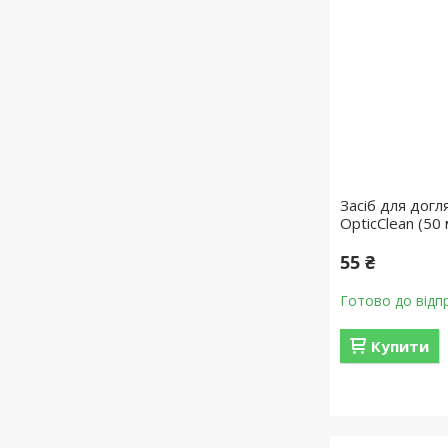
Засіб для догл
OpticClean (50 
55 ₴
Готово до відп
Купити