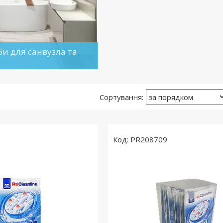
и для санвузла та
8
PR208709