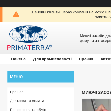
Шановні клієнти! Зараз компанія не може шв
запити б
Миючi засоби для
дому та автосерв
HoReCa
Для промисловості
Прання
Авто
Про нас
МИЮЧІ ЗАСО
Доставка та оплата
Повернення та обмін