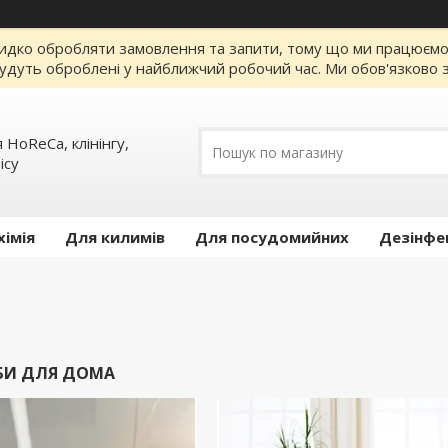
идко обробляти замовлення та запити, тому що ми працюємо за
удуть оброблені у найближчий робочий час. Ми обов'язково з
 HoReCa, клінінгу,
iсу
хімія
Для килимів
Для посудомийних
Дезінфе
БИ ДЛЯ ДОМА