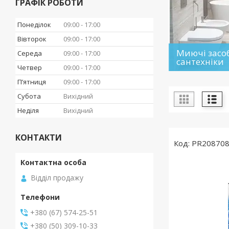
ГРАФІК РОБОТИ
Понеділок
09:00
17:00
Вівторок
09:00
17:00
Миючі засоб
Середа
09:00
17:00
сантехніки
Четвер
09:00
17:00
Пʼятниця
09:00
17:00
Субота
Вихідний
Неділя
Вихідний
КОНТАКТИ
PR20870
Відділ продажу
+380 (67) 574-25-51
+380 (50) 309-10-33