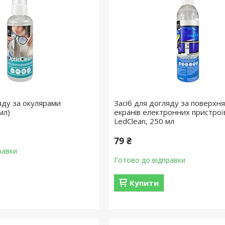
яду за окулярами
Засіб для догляду за поверхн
мл)
екранів електронних пристрої
LedClean, 250 мл
79 ₴
равки
Готово до відправки
Купити