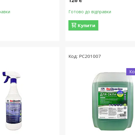
126 ₴
равки
Готово до відправки
Купити
5
PC201007
Ко