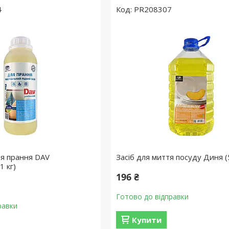
4
PR208307
ля прання DAV
Засіб для миття посуду Диня (
1 кг)
196 ₴
Готово до відправки
равки
Купити