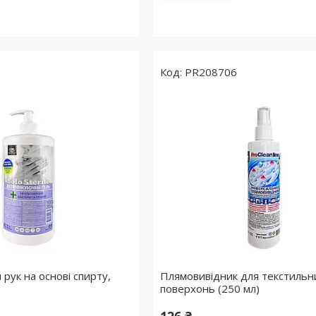
5
PR208706
 рук на основі спирту,
Плямовивідник для текстильн
поверхонь (250 мл)