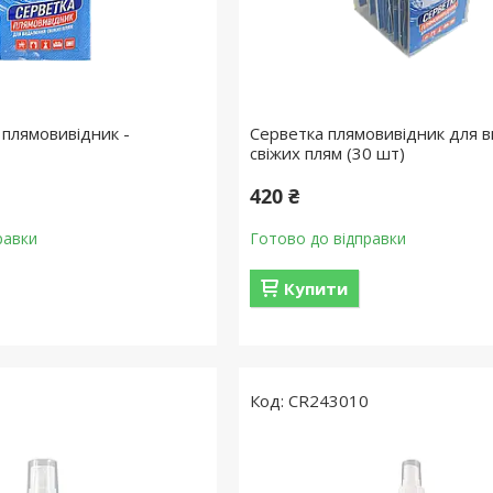
 плямовивідник -
Серветка плямовивідник для 
свіжих плям (30 шт)
420 ₴
равки
Готово до відправки
Купити
9
CR243010