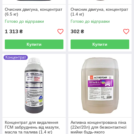
Очисник двигуна, концентрат
Очисник двигуна, концентрат
(6.5 кг)
(1.4 кг)
Готово до відправки
Готово до відправки
1 313
302
₴
₴
Купити
Купити
Концентрат
Концентрат для видалення
Активна концентрована піна
ГСМ забруднень від мазути,
(22кг/20л) для безконтактної
масла та палива (1.4 кг)
мийки будь-якого