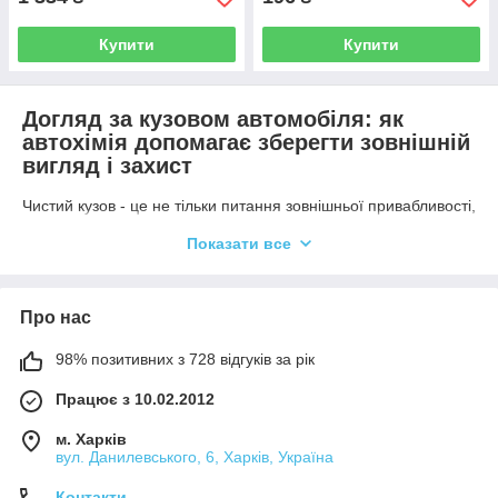
Купити
Купити
Догляд за кузовом автомобіля: як
автохімія допомагає зберегти зовнішній
вигляд і захист
Чистий кузов - це не тільки питання зовнішньої привабливості,
а й запорука довгого терміну служби автомобіля. Щодня
Показати все
поверхня машини піддається впливу пилу, бруду, опадів,
хімічних реагентів та інших зовнішніх факторів. Все це з
часом руйнує лакофарбове покриття, сприяє корозії і робить
авто менш привабливим.
Про нас
Щоб захистити кузов від передчасного зносу, варто
98% позитивних з 728 відгуків за рік
використовувати професійні засоби автохімії. Вони
ефективно видаляють різні види забруднень, не
Працює з 10.02.2012
пошкоджуючи покриття. Крім того, багато з них формують
захисний шар, який знижує ризик появи дрібних подряпин,
м. Харків
вигоряння кольору та інших пошкоджень.
вул. Данилевського, 6, Харків, Україна
Для регулярного догляду підійдуть автомобільні шампуні та
Контакти
активні піни з м'якою формулою. Вони легко справляються з