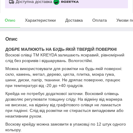
Доступна доставка
Опис
Характеристики
Доставка
Оплата
Умови п
Опис
ДОБРЕ МАЛЮЮТЬ НА БУДЬ-ЯКІЙ ТВЕРДІЙ ПОВЕРХНІ
Воскові олівці ТМ KREYDA залишають яскравий, рівномірний
слід без розривів і відшарувань. Вологостійкі.
Можна використовувати для розмітки на будь-якій поверхні:
скло, камень, метал, дерево, цегла, плитка, мокра гума,
шини, диски, папір, тканини. Не дряпає поверхню, працює
при температурі від -20 до +40 градусів.
Крейда не потребує додаткової заточки. Восковий олівець
дозволяє регулювати товщину сліду. На відміну від маркера
не висихає, на відміну від графітового олівця не ламається
при падінні. Слід від розмітки не стирається випадковим або
неактивним рухом.
Воскову крейду можна замовити в упаковці по 12 штук одного
кольору.