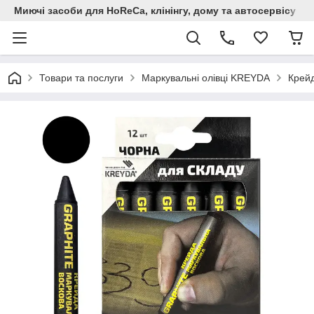
Миючi засоби для HoReCa, клінінгу, дому та автосервiсу
Товари та послуги
Маркувальні олівці KREYDA
Крейд