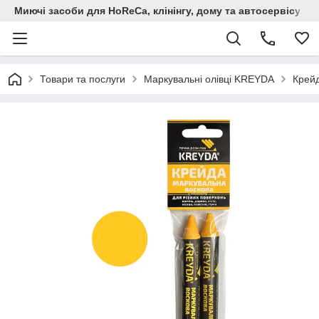
Миючi засоби для HoReCa, клінінгу, дому та автосервiсу
Товари та послуги
Маркувальні олівці KREYDA
Крейд