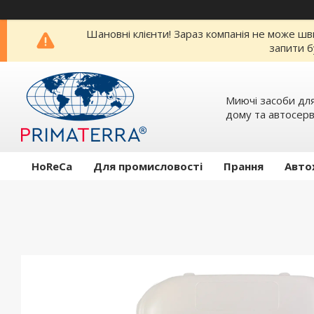
Шановні клієнти! Зараз компанія не може шв
запити б
Миючi засоби для
дому та автосерв
HoReCa
Для промисловості
Прання
Авто