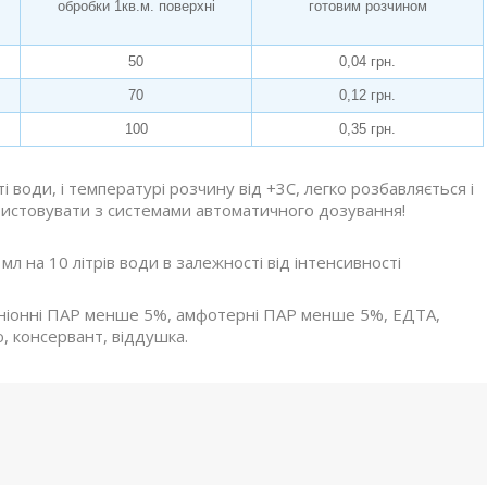
обробки 1кв.м. поверхні
готовим розчином
50
0,04 грн.
70
0,12 грн.
100
0,35 грн.
води, і температурі розчину від +3C, легко розбавляється і
користовувати з системами автоматичного дозування!
 на 10 літрів води в залежності від інтенсивності
 аніонні ПАР менше 5%, амфотерні ПАР менше 5%, ЕДТА,
, консервант, віддушка.