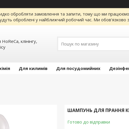
идко обробляти замовлення та запити, тому що ми працюємо за
удуть оброблені у найближчий робочий час. Ми обов'язково з
 HoReCa, клінінгу,
iсу
хімія
Для килимів
Для посудомийних
Дезінфе
ШАМПУНЬ ДЛЯ ПРАННЯ КИ
Готово до відправки