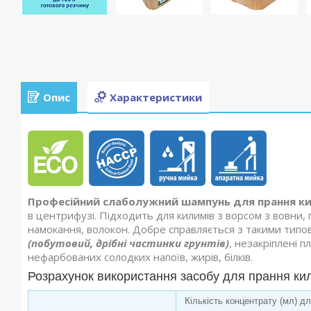
Опис
Характеристики
Професійний слаболужний шампунь для прання к
в центрифузі. Підходить для килимів з ворсом з вовни, п
намокання, волокон. Добре справляється з такими типо
(побутовий, дрібні частинки грунтів)
, незакріплені п
нефарбованих солодких напоїв, жирів, білків.
Розрахунок використання засобу для прання ки
Кількість концентрату (мл) д