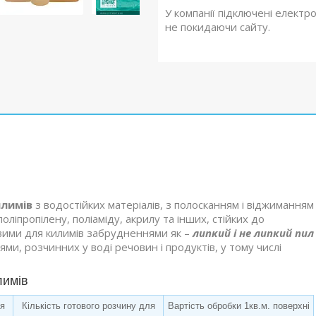
У компанії підключені електр
не покидаючи сайту.
илимів
з водостійких матеріалів, з полосканням і віджиманням
оліпропілену, поліаміду, акрилу та інших, стійких до
вими для килимів забрудненнями як –
липкий і не липкий пил
лями, розчинних у воді речовин і продуктів, у тому числі
лимів
ля
Кількість готового розчину для
Вартість обробки 1кв.м. поверхні