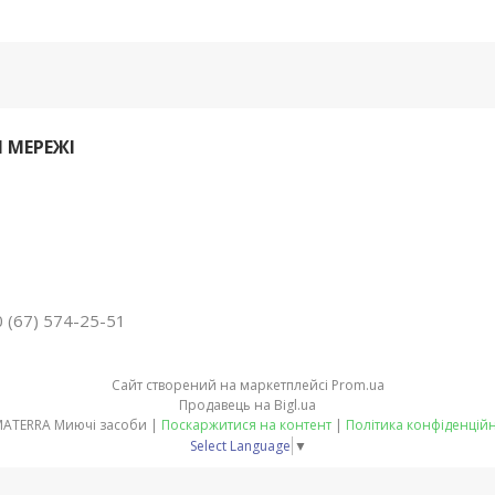
 МЕРЕЖІ
 (67) 574-25-51
Сайт створений на маркетплейсі
Prom.ua
Продавець на Bigl.ua
PRIMATERRA Миючі засоби |
Поскаржитися на контент
|
Політика конфіденційн
Select Language
▼