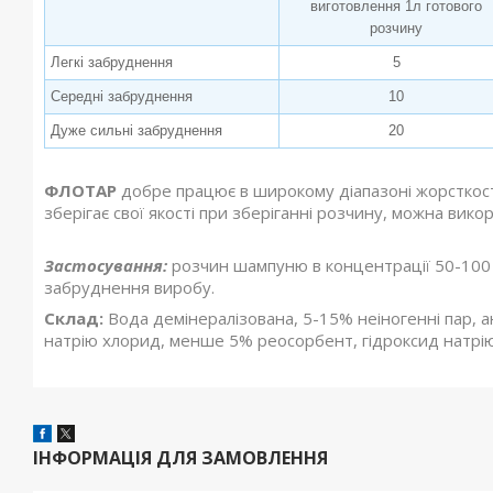
виготовлення 1л готового
розчину
Легкі забруднення
5
Середні забруднення
10
Дуже сильні забруднення
20
ФЛОТАР
добре працює в широкому діапазоні жорсткості 
зберігає свої якості при зберіганні розчину, можна ви
Застосування:
розчин шампуню в концентрації 50-100 мл
забруднення виробу.
Склад:
Вода демінералізована, 5-15% неіногенні пар,
натрію хлорид, менше 5% реосорбент, гідроксид натрію
ІНФОРМАЦІЯ ДЛЯ ЗАМОВЛЕННЯ