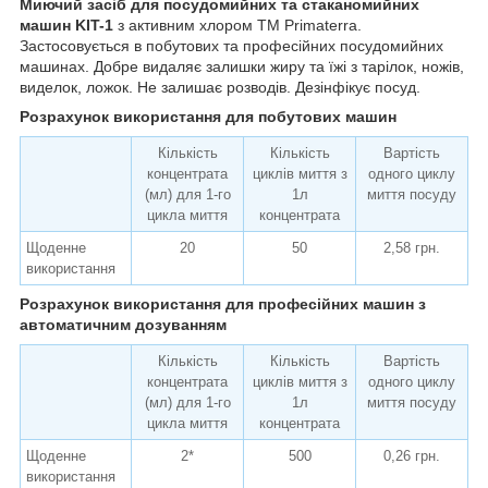
Миючий засіб для посудомийних та стаканомийних
машин KIT-1
з активним хлором ТМ Primaterra.
Застосовується в побутових та професійних посудомийних
машинах. Добре видаляє залишки жиру та їжі з тарілок, ножів,
виделок, ложок. Не залишає розводів. Дезінфікує посуд.
Розрахунок використання для побутових машин
Кількість
Кількість
Вартість
концентрата
циклів миття з
одного циклу
(мл) для 1-го
1л
миття посуду
цикла миття
концентрата
Щоденне
20
50
2,58 грн.
використання
Розрахунок використання для професійних машин з
автоматичним дозуванням
Кількість
Кількість
Вартість
концентрата
циклів миття з
одного циклу
(мл) для 1-го
1л
миття посуду
цикла миття
концентрата
Щоденне
2*
500
0,26 грн.
використання