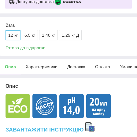
Доступна доставка
Вага
12 кг
6.5 кг
1.40 кг
1.25 кг Д
Готово до відправки
Опис
Характеристики
Доставка
Оплата
Умови п
Опис
ЗАВАНТАЖИТИ ІНСТРУКЦІЮ