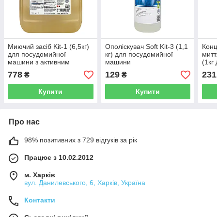
Миючий засіб Kit-1 (6,5кг)
Ополіскувач Soft Kit-3 (1,1
Конц
для посудомийної
кг) для посудомийної
митт
машини з активним
машини
(1кг 
хлором
778
129
231
₴
₴
Купити
Купити
Про нас
98% позитивних з 729 відгуків за рік
Працює з 10.02.2012
м. Харків
вул. Данилевського, 6, Харків, Україна
Контакти