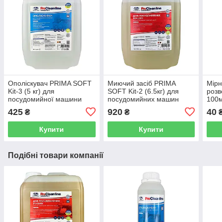
Ополіскувач PRIMA SOFT
Миючий засіб PRIMA
Мірн
Kit-3 (5 кг) для
SOFT Kit-2 (6.5кг) для
розв
посудомийної машини
посудомийних машин
100
425
920
40
₴
₴
Купити
Купити
Подібні товари компанії