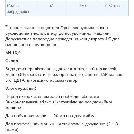
Сильні
4*
250
0,52 грн.
забруднення
*
Точна кількість концентрації розраховується, згідно
руководства з експлуатації до посудомийної машини.
Допускається попереднє розведення концентрата 1:5 для
зменшення піноутворення.
рН 13,0
Склад:
Вода демінералізована, гідроксид калію, інгібітор корозії,
менше 5% фосфати, гіпохлорит натрію, анонні ПАР менше
5%, ЕДТА, піногасник, ароматизатор.
Застосування:
Перед використанням засіб необхідно збовтати.
Використовувати згідно з інструкцією до посудомийної
машини.
Для побутових машин – 20 мл на одну мийку.
Для професійних машин – автоматичне дозування (2 – 3
грами).