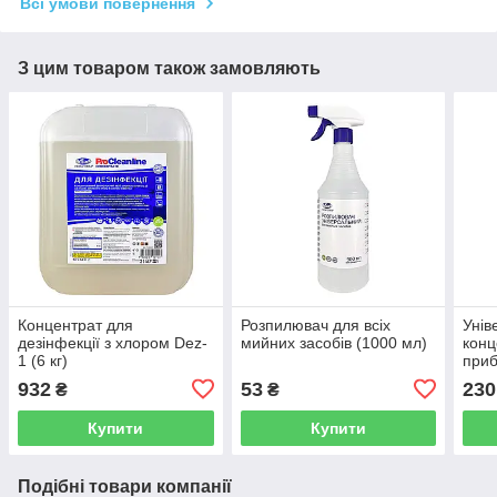
Всі умови повернення
З цим товаром також замовляють
Концентрат для
Розпилювач для всіх
Унів
дезінфекції з хлором Dez-
мийних засобів (1000 мл)
конц
1 (6 кг)
приб
932
53
230
₴
₴
Купити
Купити
Подібні товари компанії