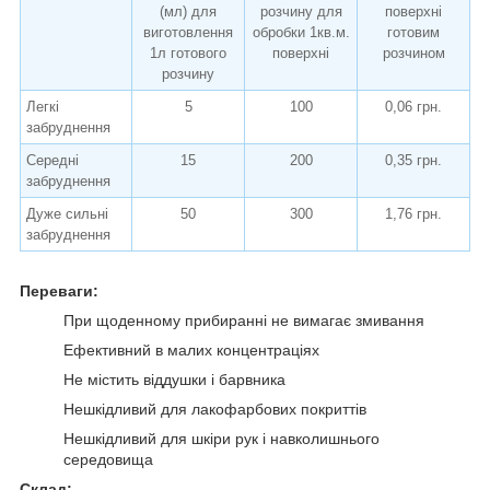
(мл) для
розчину для
поверхні
виготовлення
обробки 1кв.м.
готовим
1л готового
поверхні
розчином
розчину
Легкі
5
100
0,06 грн.
забруднення
Середні
15
200
0,35 грн.
забруднення
Дуже сильні
50
300
1,76 грн.
забруднення
Переваги:
При щоденному прибиранні не вимагає змивання
Ефективний в малих концентраціях
Не містить віддушки і барвника
Нешкідливий для лакофарбових покриттів
Нешкідливий для шкіри рук і навколишнього
середовища
Склад: