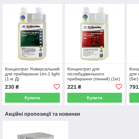
Концентрат Універсальний
Концентрат для
Конц
для прибирання Uni-1 light
післябудівельного
для 
(1 кг Д)
прибирання (пінний) (1кг)
(5кг)
230
221
791
₴
₴
Купити
Купити
Акційні пропозиції та новинки