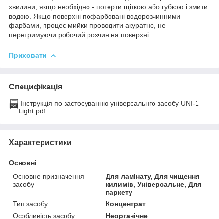
хвилини, якщо необхідно - потерти щіткою або губкою і змити
водою. Якщо поверхні пофарбовані водорозчинними
фарбами, процес мийки проводити акуратно, не
перетримуючи робочий розчин на поверхні.
Приховати
Специфікація
Інструкція по застосуванню універсальнго засобу UNI-1
Light.pdf
Характеристики
Основні
Основне призначення
Для ламінату, Для чищення
засобу
килимів, Універсальне, Для
паркету
Тип засобу
Концентрат
Особливість засобу
Неорганічне