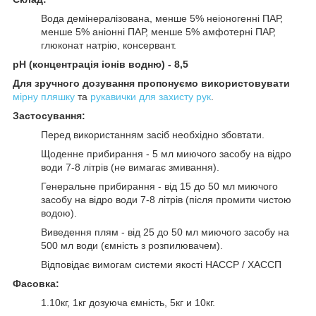
Вода демінералізована, менше 5% неіоногенні ПАР,
менше 5% аніонні ПАР, менше 5% амфотерні ПАР,
глюконат натрію, консервант.
рН (концентрація іонів водню) - 8,5
Для зручного дозування пропонуємо використовувати
мірну пляшку
та
рукавички для захисту рук
.
Застосування:
Перед використанням засіб необхідно збовтати.
Щоденне прибирання - 5 мл миючого засобу на відро
води 7-8 літрів (не вимагає змивання).
Генеральне прибирання - від 15 до 50 мл миючого
засобу на відро води 7-8 літрів (після промити чистою
водою).
Виведення плям - від 25 до 50 мл миючого засобу на
500 мл води (ємність з розпилювачем).
Відповідає вимогам системи якості HACCP / ХАССП
Фасовка:
1.10кг, 1кг дозуюча ємність, 5кг и 10кг.