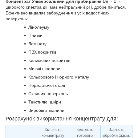
Концентрат Універсальний для прибирання Uni - 1
-
широкого спектра дії, має нейтральний рН, добре піниться.
Ефективно видаляє забруднення з усіх водостійких
поверхонь:
Лінолеуму
Плитки
Ламінату
ПВХ покриттів
Килимових покриттів
Миючі шпалери
Кольорового і чорного металу
Нержавіючої сталі
Скляних поверхонь
Текстилю, шкіри
Виробів з тканини
Розрахунок використання концентрату для:
Кількість
Кількість
Вартість
концентрату
готового
обробки 1кв.м.