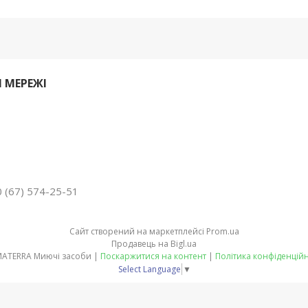
 МЕРЕЖІ
 (67) 574-25-51
Сайт створений на маркетплейсі
Prom.ua
Продавець на Bigl.ua
PRIMATERRA Миючі засоби |
Поскаржитися на контент
|
Політика конфіденційн
Select Language
▼