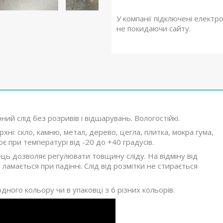
У компанії підключені електр
не покидаючи сайту.
ий слід без розривів і відшарувань. Вологостійкі.
ні: скло, камню, метал, дерево, цегла, плитка, мокра гума,
є при температурі від -20 до +40 градусів.
ць дозволяє регулювати товщину сліду. На відміну від
 ламається при падінні. Слід від розмітки не стирається
ного кольору чи в упаковці з 6 різних кольорів.