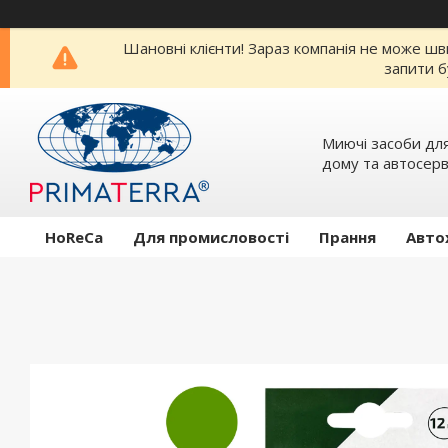
Шановні клієнти! Зараз компанія не може шв
запити б
Миючi засоби для
дому та автосерв
HoReCa
Для промисловості
Прання
Авто