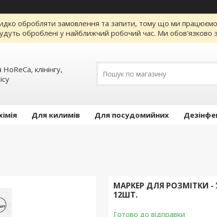
идко обробляти замовлення та запити, тому що ми працюємо за
удуть оброблені у найближчий робочий час. Ми обов'язково з
 HoReCa, клінінгу,
iсу
хімія
Для килимів
Для посудомийних
Дезінфе
МАРКЕР ДЛЯ РОЗМІТКИ -
12ШТ.
Готово до відправки