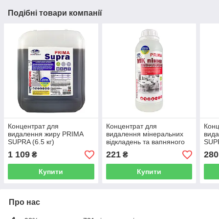
Подібні товари компанії
Концентрат для
Концентрат для
Конц
видалення жиру PRIMA
видалення мінеральних
вид
SUPRA (6.5 кг)
відкладень та вапняного
SUPR
нальоту PRIMA МК піна
1 109
221
280
₴
₴
(1.1 кг)
Купити
Купити
Про нас