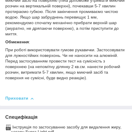
миючий засіб на поверхню (піна допоможе утримати миючий
розчин на вертикальній поверхні), почекавши 5-7 хвилин
протираємо губкою. Після закінчення промиваємо чистою
водою. Якщо шар забруднень перевищує 1 мм,
рекомендуємо спочатку механічно прибрати верхній шар
(акуратно, не дряпаючи поверхню), а потім приступити до
миття.
Обмеження
:
При роботі використовувати гумове рукавички. Застосовувати
для лужностійких поверхонь. Чи не наносити на алюміній.
Перед застосуванням провести тест на сумісність з
поверхнею (на непомітну ділянку 2 кв.см. нанести робочий
розчин, витримати 5-7 хвилин, якщо миючий засіб та
поверхня не сумісні, буде видно реакцію).
Приховати
Специфікація
Інструкція по застосуванню засобу для видалення жиру,
нагару Supra Light.pdf