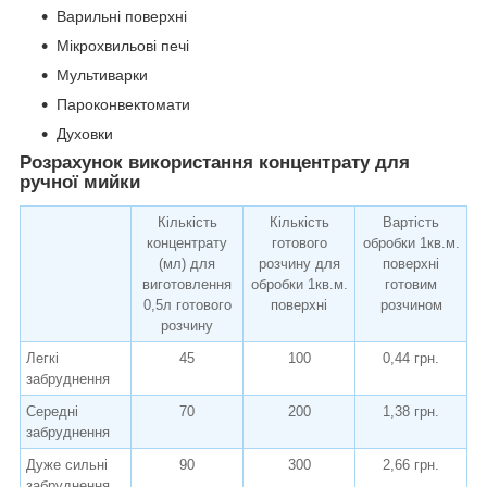
Варильні поверхні
Мікрохвильові печі
Мультиварки
Пароконвектомати
Духовки
Розрахунок використання концентрату для
ручної мийки
Кількість
Кількість
Вартість
концентрату
готового
обробки 1кв.м.
(мл) для
розчину для
поверхні
виготовлення
обробки 1кв.м.
готовим
0,5л готового
поверхні
розчином
розчину
Легкі
45
100
0,44 грн.
забруднення
Середні
70
200
1,38 грн.
забруднення
Дуже сильні
90
300
2,66 грн.
забруднення