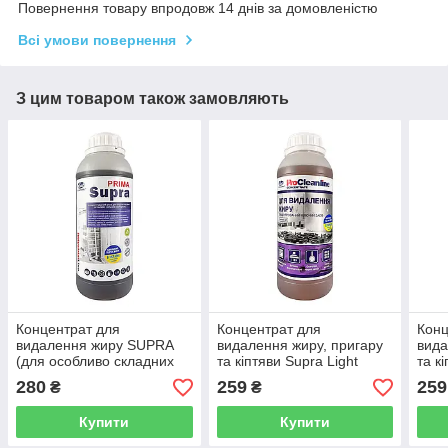
Повернення товару впродовж 14 днів за домовленістю
Всі умови повернення
З цим товаром також замовляють
Концентрат для
Концентрат для
Конц
видалення жиру SUPRA
видалення жиру, пригару
вида
(для особливо складних
та кіптяви Supra Light
та к
забруднень) 1.4 кг
(1,25кг)
(1,25
280
259
259
₴
₴
Купити
Купити