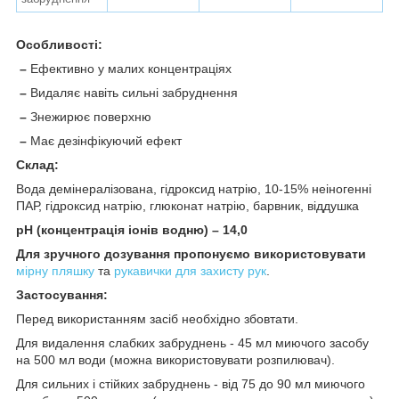
Особливості:
–
Ефективно у малих концентраціях
–
Видаляє навіть сильні забруднення
–
Знежирює поверхню
–
Має дезінфікуючий ефект
Склад:
Вода демінералізована, гідроксид натрію, 10-15% неіногенні
ПАР, гідроксид натрію, глюконат натрію, барвник, віддушка
рН (концентрація іонів водню) – 14,0
Для зручного дозування пропонуємо використовувати
мірну пляшку
та
рукавички для захисту рук
.
Застосування:
Перед використанням засіб необхідно збовтати.
Для видалення слабких забруднень - 45 мл миючого засобу
на 500 мл води (можна використовувати розпилювач).
Для сильних і стійких забруднень - від 75 до 90 мл миючого