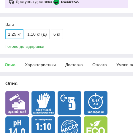
Доступна доставка
Вага
1.25 кг
1.10 кг (Д)
6 кг
Готово до відправки
Опис
Характеристики
Доставка
Оплата
Умови п
Опис