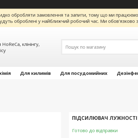
идко обробляти замовлення та запити, тому що ми працюємо за
удуть оброблені у найближчий робочий час. Ми обов'язково з
 HoReCa, клінінгу,
iсу
хімія
Для килимів
Для посудомийних
Дезінфе
ПІДСИЛЮВАЧ ЛУЖНОСТІ ДЛ
Готово до відправки