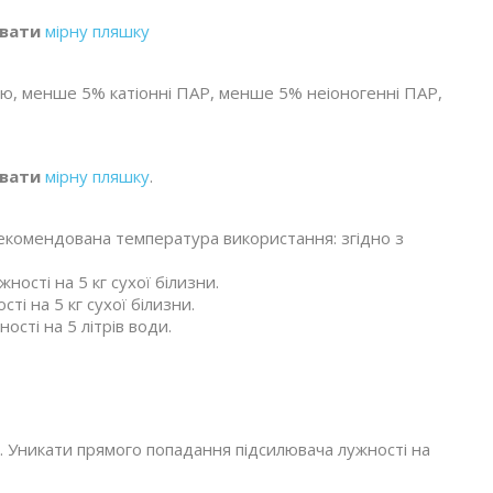
увати
мірну пляшку
лію, менше 5% катіонні ПАР, менше 5% неіоногенні ПАР,
увати
мірну пляшку
.
екомендована температура використання: згідно з
ності на 5 кг сухої білизни.
і на 5 кг сухої білизни.
сті на 5 літрів води.
у. Уникати прямого попадання підсилювача лужності на