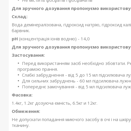
Не містить фосфатів і фосфанатів
Для зручного дозування пропонуємо використов
Склад:
Вода демінералізована, гідроксид натрію, гідроксид ка
барвник.
рН
(концентрація іонів водню) - 14,0
Для зручного дозування пропонуємо використов
Застосування:
Перед використанням засіб необхідно збовтати. Р
програмою прання.
Слабкі забруднення - від 5 до 15 мл підсилювача луж
Для сильних забруднень - 60 мл підсилювача лужност
Попереднє замочування - від 5 мл підсилювача лужно
Фасовка:
1.4кг, 1.2кг дозуюча ємність, 6.5кг и 12кг.
Обмеження:
Не допускати попадання миючого засобу в очі і на шкір
тканину.