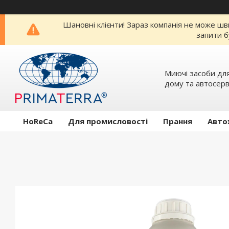
Шановні клієнти! Зараз компанія не може шв
запити б
Миючi засоби для
дому та автосерв
HoReCa
Для промисловості
Прання
Авто