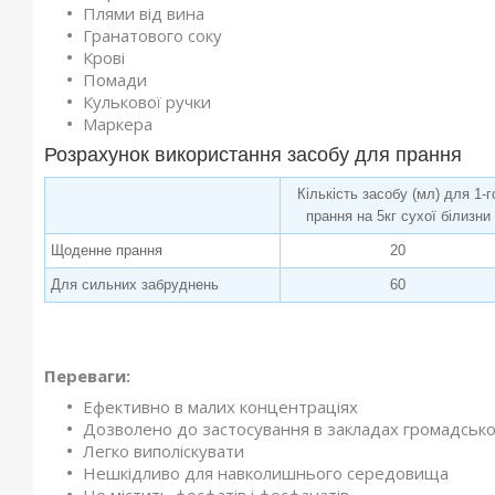
Плями від вина
Гранатового соку
Крові
Помади
Кулькової ручки
Маркера
Розрахунок використання засобу для прання
Кількість засобу (мл) для 1-г
прання на 5кг сухої білизни
Щоденне прання
20
Для сильних забруднень
60
Переваги:
Ефективно в малих концентраціях
Дозволено до застосування в закладах громадсько
Легко виполіскувати
Нешкідливо для навколишнього середовища