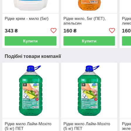
Рідке крем - мило (5кг)
Рідке мило, 5кг (ПЕТ),
Рідк
апельсин
лим
343
160
160
₴
₴
Купити
Купити
Подібні товари компанії
Рідке мило Лайм-Мохіто
Рідке мило Лайм-Мохіто
Рідк
(5 кг) ПЕТ
(5 кг) ПЕТ
зеле