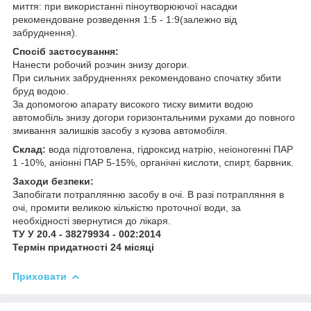
миття: при використанні піноутворюючої насадки
рекомендоване розведення 1:5 - 1:9(залежно від
забруднення).
Спосіб застосування:
Нанести робочий розчин знизу догори.
При сильних забрудненнях рекомендовано спочатку збити
бруд водою.
За допомогою апарату високого тиску вимити водою
автомобіль знизу догори горизонтальними рухами до повного
змивання залишків засобу з кузова автомобіля.
Склад:
вода підготовлена, гідроксид натрію, неіоногенні ПАР
1 -10%, аніонні ПАР 5-15%, органічні кислоти, спирт, барвник.
Заходи безпеки:
Запобігати потраплянню засобу в очі. В разі потрапляння в
очі, промити великою кількістю проточної води, за
необхідності звернутися до лікаря.
ТУ У 20.4 - 38279934 - 002:2014
Термін придатності 24 місяці
Приховати