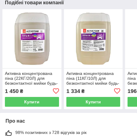
Подібні товари компанії
Активна концентрована
Активна концентрована
Акти
піна (22КГ/20Л) для
піна (11КГ/10Л) для
піна
безконтактної мийки будь-
безконтактної мийки будь-
безк
якого автотранспорту у
якого автотранспорту у
яког
1 450
1 334
196
₴
₴
жорсткій воді
жорсткій воді
жорс
Купити
Купити
Про нас
98% позитивних з 728 відгуків за рік