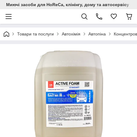
Миючi засоби для HoReCa, клінінгу, дому та автосервiсу
Товари та послуги
Автохімія
Автопіна
Концентрова