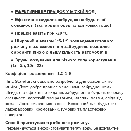
ЕФЕКТИВНІШЕ ПРАЦЮЄ У М'ЯКІЙ ВОДІ
Ефективно видаляє забруднення будь-якої
складності (застарілий бруд, сліди комах тощо)
Працює навіть при -20 °С
Широкий діапазон 1:5-1:9 розведення готового
розчину в залежності від забруднень дозволяє
обробити піною більшу кількість автомобілів;
Зручні дозування для різного типу користувачів
(1л, 5л, 10л, 22)
Коефіцієнт розведення - 1:5-1:9
Піна
Standart
спеціально розроблена для безконтактної
мийки. Дуже добре працює з сильними забрудненнями.
Швидко та ефективно видаляє забруднення будь-якого класу
складності: дорожній пил реагенти, масляні плями, сліди від
комах. Легко змивається водою. Безпечний для будь-яких
лакофарбових, хромованих, гумових та пластикових
поверхонь.
Спосіб приготування робочого розчину:
Рекомендується використовувати теплу воду. Безконтактне