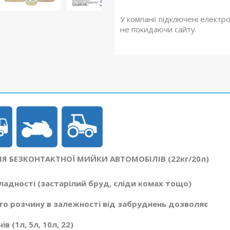
У компанії підключені електр
не покидаючи сайту.
 БЕЗКОНТАКТНОЇ МИЙКИ АВТОМОБІЛІВ (22кг/20л)
адності (застарілий бруд, сліди комах тощо)
го розчину в залежності від забруднень дозволяє
 (1л, 5л, 10л, 22)