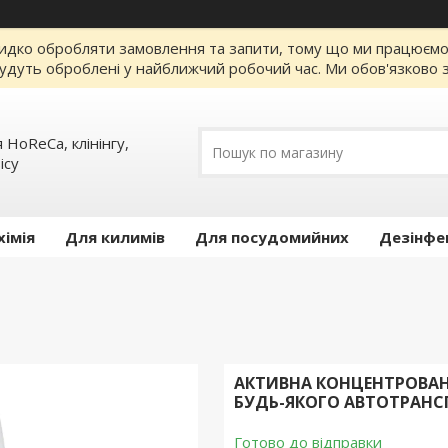
идко обробляти замовлення та запити, тому що ми працюємо за
удуть оброблені у найближчий робочий час. Ми обов'язково з
 HoReCa, клінінгу,
iсу
хімія
Для килимів
Для посудомийних
Дезінфе
АКТИВНА КОНЦЕНТРОВАНА
БУДЬ-ЯКОГО АВТОТРАНС
Готово до відправки