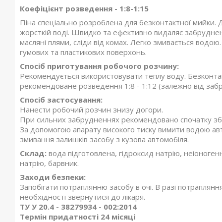
Коефіцієнт розведення - 1:8-1:15
Піна спеціально розроблена для безконтактної мийки.
жорсткій воді. Швидко та ефективно видаляє забрудненн
масляні плями, сліди від комах. Легко змивається водо
гумових та пластикових поверхонь.
Спосіб приготування робочого розчину:
Рекомендується використовувати теплу воду. Безконта
рекомендоване розведення 1:8 - 1:12 (залежно від заб
Спосіб застосування:
Нанести робочий розчин знизу догори.
При сильних забрудненнях рекомендовано спочатку з
За допомогою апарату високого тиску вимити водою ав
змивання залишків засобу з кузова автомобіля.
Склад:
вода підготовлена, гідроксид натрію, неіоногенн
натрію, барвник.
Заходи безпеки:
Запобігати потраплянню засобу в очі. В разі потрапляння
необхідності звернутися до лікаря.
ТУ У 20.4 - 38279934 - 002:2014
Термін придатності 24 місяці