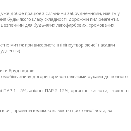
 Дуже добре працює з сильними забрудненнями, навіть у
я будь-якого класу складності: дорожній пил реагенти,
ю. Безпечний для будь-яких лакофарбових, хромованих,
ктне миття: при використанні піноутворюючої насадки
руднення).
бити бруд водою.
томобіль знизу догори горизонтальними рухами до повного
і ПАР 1 - 5%, аніонні ПАР 5-15%, органічні кислоти, глюконат
 в очі, промити великою кількістю проточної води, за