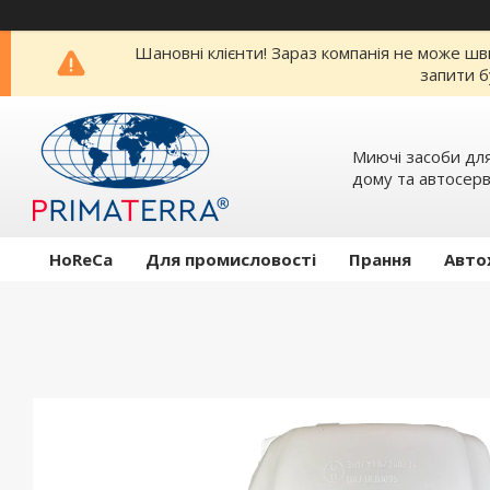
Шановні клієнти! Зараз компанія не може шв
запити б
Миючi засоби для
дому та автосерв
HoReCa
Для промисловості
Прання
Авто