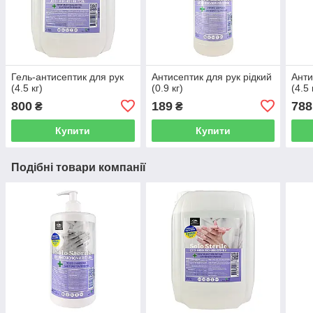
Гель-антисептик для рук
Антисептик для рук рідкий
Анти
(4.5 кг)
(0.9 кг)
(4.5 
800
189
788
₴
₴
Купити
Купити
Подібні товари компанії