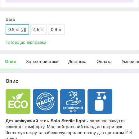
Вага
0.9 кг (Д)
4.5 кг
0.9 кг
Готово до відправки
Опис
Характеристики
Доставка
Оплата
Умови п
Опис
Дезінфікуючий гель Solo Sterile light - з
алишає відчуття
свіжості і комфорту. Має нейтральний склад до шкіри рук.
Зволожує шкіру та забезпечує пролонговану дію протягом 2-3
годин.