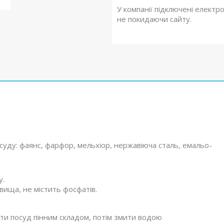
У компанії підключені електр
не покидаючи сайту.
суду: фаянс, фарфор, мельхіор, нержавіюча сталь, емальо­
.
у.
ища, не містить фосфатів.
мити посуд пінним складом, потім змити водою