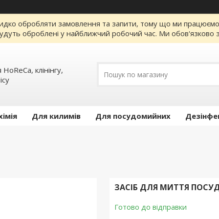
идко обробляти замовлення та запити, тому що ми працюємо за
удуть оброблені у найближчий робочий час. Ми обов'язково з
 HoReCa, клінінгу,
iсу
хімія
Для килимів
Для посудомийних
Дезінфе
ЗАСІБ ДЛЯ МИТТЯ ПОСУДУ
Готово до відправки