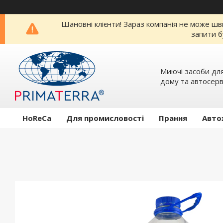
Шановні клієнти! Зараз компанія не може шв
запити б
Миючi засоби для
дому та автосерв
HoReCa
Для промисловості
Прання
Авто