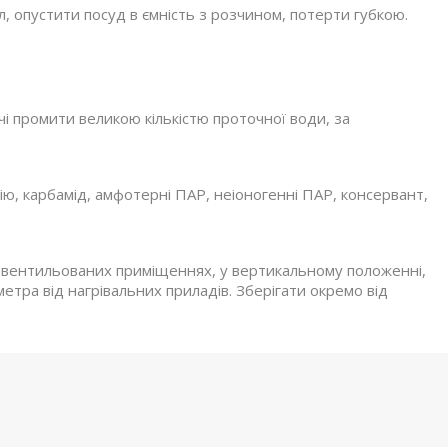
л, опустити посуд в ємність з розчином, потерти губкою.
очі промити великою кількістю проточної води, за
ю, карбамід, амфотерні ПАР, неіоногенні ПАР, консервант,
ре венти­льованих приміщеннях, у вертикальному положенні,
метра від нагрівальних приладів. Зберігати окремо від