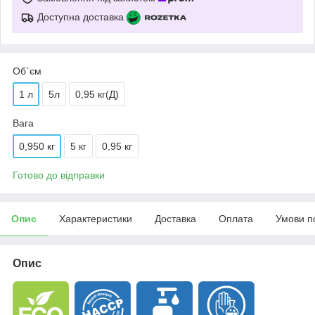
Доступна доставка
Об`єм
1 л
5л
0,95 кг(Д)
Вага
0,950 кг
5 кг
0,95 кг
Готово до відправки
Опис
Характеристики
Доставка
Оплата
Умови п
Опис