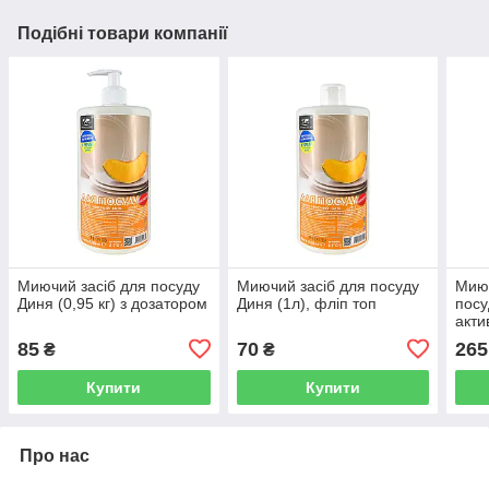
Подібні товари компанії
Миючий засіб для посуду
Миючий засіб для посуду
Миюч
Диня (0,95 кг) з дозатором
Диня (1л), фліп топ
посу
акти
(1,40
85
70
265
₴
₴
Купити
Купити
Про нас