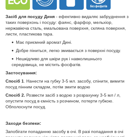
Засіб для посуду Диня
- ефективно видаляє забруднення з
таких поверхонь і посуду: фаянс, фарфор, мельхіор,
нержавіюча сталь, емальо­вана поверхня, скляна поверхня,
листи, пластикова тара.
Має приємний аромат Дині.
Добре піниться, легко змивається з поверхні посуду.
Нешкідливо для шкіри рук і навколишнього
середовища, не містить фосфатів.
Застосування:
Спосіб 1
. Нанести на губку 3-5 мл. засобу, спінити, вимити
посуд пінним складом, потім змити водою
Спосіб 2.
Розвести засіб з водою з розрахунку 3-5 мл / л,
опустити посуд в ємність з розчином, потерти губкою.
Обполоснути посуд.
Заходи безпеки:
Запобігати попаданню засобу в очі. В разі попадання в очі